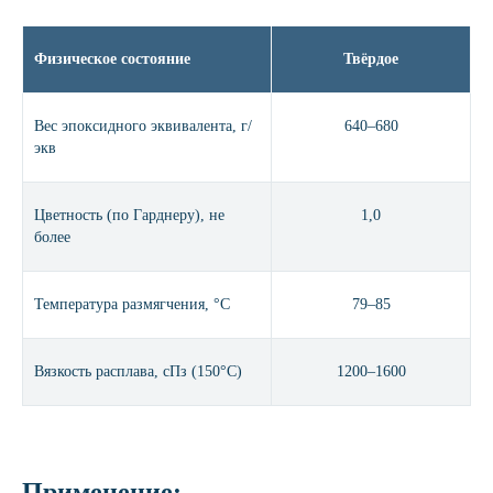
Физическое состояние
Твёрдое
Вес эпоксидного эквивалента, г/
640–680
экв
Цветность (по Гарднеру), не
1,0
более
Температура размягчения, °С
79–85
Вязкость расплава, сПз (150°С)
1200–1600
Применение: