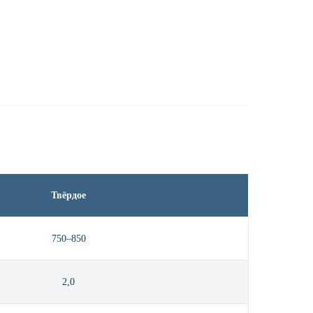
Твёрдое
750–850
2,0