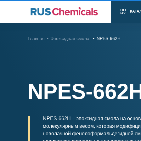
КАТА
Главная
Эпоксидная смола
NPES-662H
NPES-662
NPES-662H – эпоксидная смола на основ
молекулярным весом, которая модифиц
новолачной фенолоформальдегидной смо