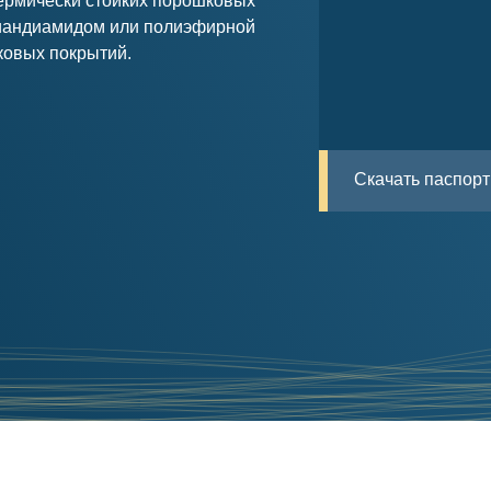
ермически стойких порошковых
циандиамидом или полиэфирной
ковых покрытий.
Скачать паспорт