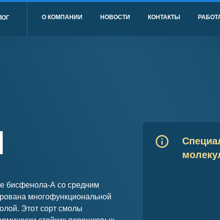
О КОМПАНИИ
НОВОСТИ
КОНТАКТЫ
РАБОТА
ЛОГ
H
Специа
молеку
е бисфенола-А со средним
ирована многофункциональной
лой. Этот сорт смолы