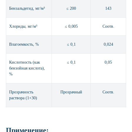
Бензальдегид, мг/м³
≤ 200
143
Хлориды, мг/м³
≤ 0,005
Соотв.
Влагоемкость, %
≤ 0,1
0,024
Кислотность (как
≤ 0,1
0,05
бензойная кислота),
%
Прозрачность
Прозрачный
Соотв.
раствора (1+30)
Применение: