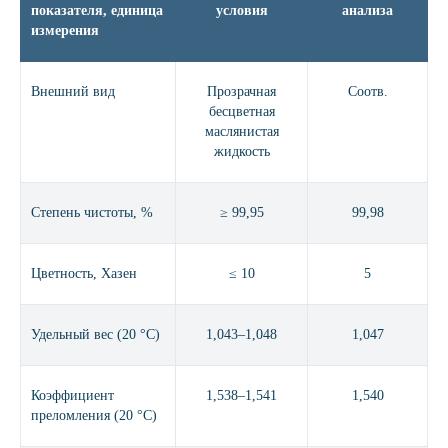
показателя, единица
условия
анализа
измерения
Внешний вид
Прозрачная
Соотв.
бесцветная
маслянистая
жидкость
Степень чистоты, %
≥ 99,95
99,98
Цветность, Хазен
≤ 10
5
Удельный вес (20 °С)
1,043–1,048
1,047
Коэффициент
1,538–1,541
1,540
преломления (20 °С)